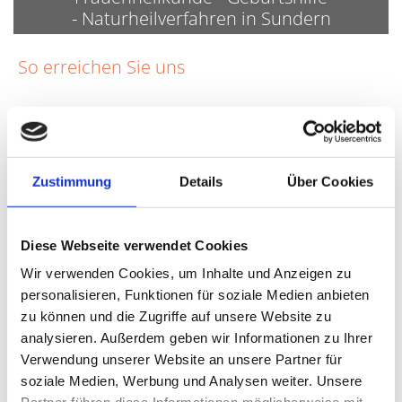
- Naturheilverfahren in Sundern
So erreichen Sie uns
ANSCHRIFT
Dr.med. Heinz Küpping Facharzt für Frauenheilkunde. u.
Geburtshilfe
Hauptstr. 154
Zustimmung
Details
Über Cookies
59846 Sundern
Diese Webseite verwendet Cookies
KONTAKTDATEN
Wir verwenden Cookies, um Inhalte und Anzeigen zu
Telefon:
02933-6655
personalisieren, Funktionen für soziale Medien anbieten
E-Mail:
info@frauenarzt-dr-kuepping.de
zu können und die Zugriffe auf unsere Website zu
analysieren. Außerdem geben wir Informationen zu Ihrer
SPRECHZEITEN
Verwendung unserer Website an unsere Partner für
soziale Medien, Werbung und Analysen weiter. Unsere
Montag